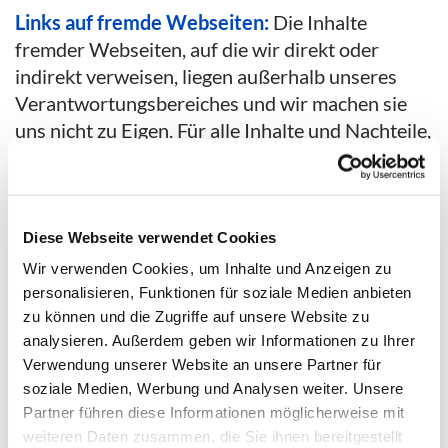
Links auf fremde Webseiten:
Die Inhalte
fremder Webseiten, auf die wir direkt oder
indirekt verweisen, liegen außerhalb unseres
Verantwortungsbereiches und wir machen sie
uns nicht zu Eigen. Für alle Inhalte und Nachteile,
die aus der Nutzung der in den verlinkten
Webseiten aufrufbaren Informationen
entstehen, übernehmen wir keine
Verantwortung.
Diese Webseite verwendet Cookies
Wir verwenden Cookies, um Inhalte und Anzeigen zu
Urheberrechte und Markenrechte:
Alle auf
personalisieren, Funktionen für soziale Medien anbieten
dieser Website dargestellten Inhalte, wie Texte,
zu können und die Zugriffe auf unsere Website zu
analysieren. Außerdem geben wir Informationen zu Ihrer
Fotografien, Grafiken, Marken und
Verwendung unserer Website an unsere Partner für
Warenzeichen sind durch die jeweiligen
soziale Medien, Werbung und Analysen weiter. Unsere
Schutzrechte (Urheberrechte, Markenrechte)
Partner führen diese Informationen möglicherweise mit
geschützt. Die Verwendung, Vervielfältigung
weiteren Daten zusammen, die Sie ihnen bereitgestellt