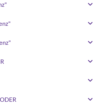
nz"
enz"
enz"
ER
" ODER