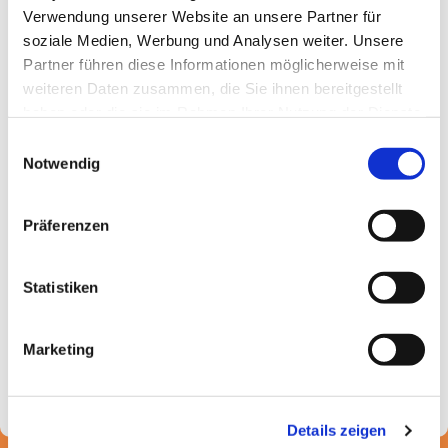
E-Mail schreiben
Verwendung unserer Website an unsere Partner für
soziale Medien, Werbung und Analysen weiter. Unsere
Sekretariat
Partner führen diese Informationen möglicherweise mit
Di bis Do von 10 bis 13 Uhr
weiteren Daten zusammen, die Sie ihnen bereitgestellt
haben oder die sie im Rahmen Ihrer Nutzung der Dienste
0211 60170815
gesammelt haben.
E-Mail schreiben
Einwilligungsauswahl
Notwendig
Kircheneintrittsstelle
Di bis Fr von 16 bis 18 Uhr
Präferenzen
0211 135898
Statistiken
Café im Foyer
Di bis Sa von 12 bis 18 Uhr
Marketing
Details zeigen