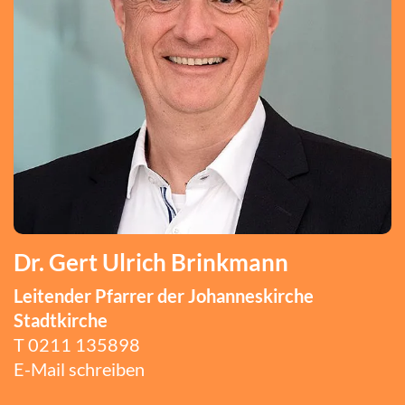
Dr. Gert Ulrich Brinkmann
Leitender Pfarrer der Johanneskirche
Stadtkirche
T
0211 135898
E-Mail schreiben