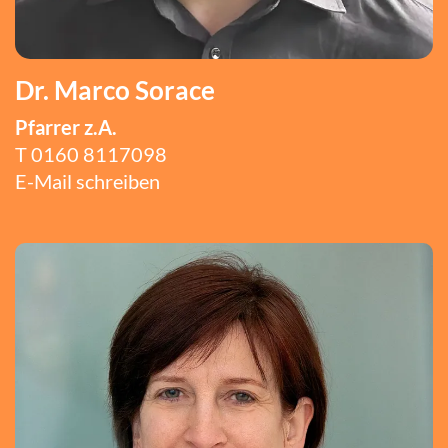
Dr. Marco Sorace
Pfarrer z.A.
T
0160 8117098
E-Mail schreiben