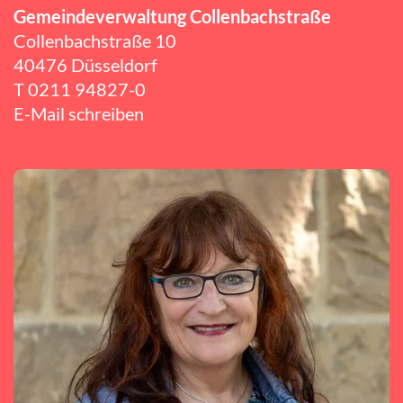
Gemeindeverwaltung Collenbachstraße
Collenbachstraße 10
40476 Düsseldorf
T
0211 94827-0
E-Mail schreiben