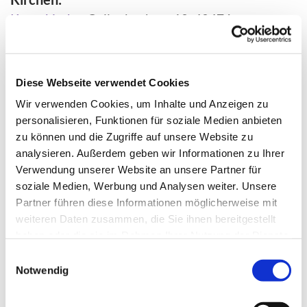
Kreuzkirche
, Collenbachstr. 10, 40476
Düsseldorf
Neanderkirche
, Bolkerstr. 36, 40213 Düsseldorf
Diese Webseite verwendet Cookies
Gemeindezentrum und -büro Kreuzkirche
Wir verwenden Cookies, um Inhalte und Anzeigen zu
Collenbachstr. 10, 40476 Düsseldorf
personalisieren, Funktionen für soziale Medien anbieten
0211 94827-0
zu können und die Zugriffe auf unsere Website zu
Mo-Mi 10 bis 12 Uhr,
Do 16 bis 18 Uhr,
analysieren. Außerdem geben wir Informationen zu Ihrer
Verwendung unserer Website an unsere Partner für
Fr 10 bis 12 Uhr
soziale Medien, Werbung und Analysen weiter. Unsere
E-Mail schreiben
Partner führen diese Informationen möglicherweise mit
weiteren Daten zusammen, die Sie ihnen bereitgestellt
Gemeindebüro Neanderkirche
haben oder die sie im Rahmen Ihrer Nutzung der Dienste
Bolkerstr. 36, 40213 Düsseldorf
gesammelt haben.
Einwilligungsauswahl
0211 5662960
Notwendig
Mo 10 bis 12 Uhr, Mi 10 bis 13 Uhr,
Do 16 bis 18 Uhr, Fr 10 bis 12 Uhr