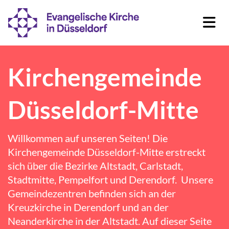
Kirchengemeinde
Düsseldorf-Mitte
Willkommen auf unseren Seiten! Die
Kirchengemeinde Düsseldorf-Mitte erstreckt
sich über die Bezirke Altstadt, Carlstadt,
Stadtmitte, Pempelfort und Derendorf. Unsere
Gemeindezentren befinden sich an der
Kreuzkirche
in
Derendorf
und an der
Neanderkirche
in der Altstadt. Auf dieser Seite