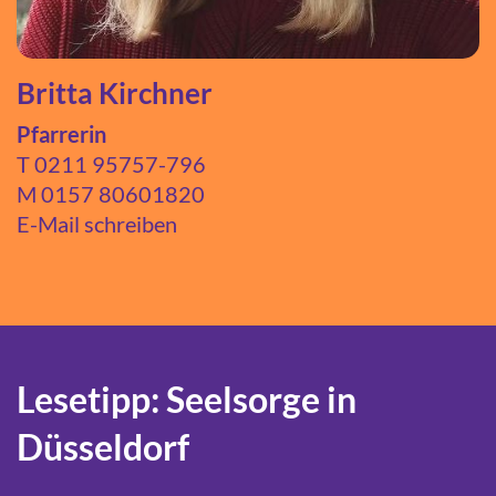
Britta Kirchner
Pfarrerin
T
0211 95757-796
M 0157 80601820
E-Mail schreiben
Lesetipp: Seelsorge in
Düsseldorf