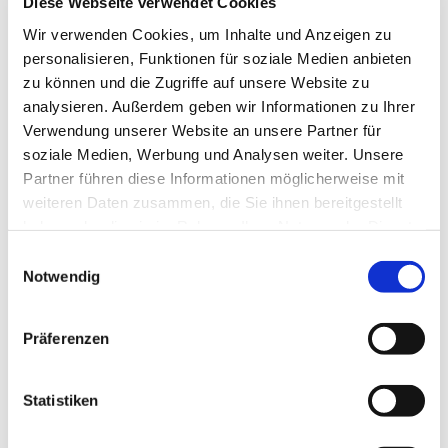
Diese Webseite verwendet Cookies
dieser Gemeinden - von Gottesdiensten
Wir verwenden Cookies, um Inhalte und Anzeigen zu
in Gebärdensprache bis hin zu Eltern-
personalisieren, Funktionen für soziale Medien anbieten
Kind-Kreisen.
zu können und die Zugriffe auf unsere Website zu
analysieren. Außerdem geben wir Informationen zu Ihrer
Lesetipps
Verwendung unserer Website an unsere Partner für
soziale Medien, Werbung und Analysen weiter. Unsere
Partner führen diese Informationen möglicherweise mit
Gebärdenkirche
weiteren Daten zusammen, die Sie ihnen bereitgestellt
haben oder die sie im Rahmen Ihrer Nutzung der Dienste
gesammelt haben.
Einwilligungsauswahl
Notwendig
Präferenzen
Statistiken