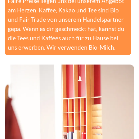
Faire Preise liegen uns bei unserem Angebot
am Herzen. Kaffee, Kakao und Tee sind Bio
und Fair Trade von unserem Handelspartner
gepa. Wenn es dir geschmeckt hat, kannst du
die Tees und Kaffees auch für zu Hause bei
uns erwerben. Wir verwenden Bio-Milch.