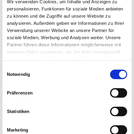
Wir verwenden Cookies, um Inhalte und Anzeigen zu
personalisieren, Funktionen für soziale Medien anbieten
zu können und die Zugriffe auf unsere Website zu
Wir freuen uns auf dich
analysieren. Außerdem geben wir Informationen zu Ihrer
Verwendung unserer Website an unsere Partner für
soziale Medien, Werbung und Analysen weiter. Unsere
Kein Verzehrzwang
Wenn du einfach nur
Partner führen diese Informationen möglicherweise mit
hereinkommen und einen Moment
weiteren Daten zusammen, die Sie ihnen bereitgestellt
verweilen möchten, bist du herzlich
haben oder die sie im Rahmen Ihrer Nutzung der Dienste
willkommen. Ebenso kannst du zu einem bei
gesammelt haben.
Einwilligungsauswahl
uns gekauften Getränk gern etwas selbst
Notwendig
Mitgebrachtes verzehren.
Präferenzen
Selbstbedienung
Bitte ordere deine
Getränke und Speisen direkt am Tresen.
Wenn du Hilfe benötigst, sind wir natürlich
Statistiken
für dich da.
Marketing