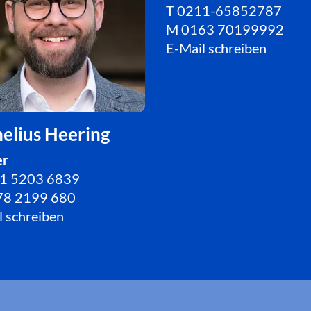
T
0211-65852787
M 0163 70199992
E-Mail schreiben
elius Heering
er
1 5203 6839
78 2199 680
l schreiben