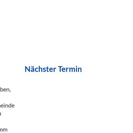
Nächster Termin
eben,
meinde
u
amm