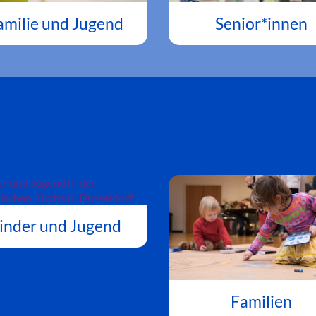
amilie und Jugend
Senior*innen
inder und Jugend
Familien