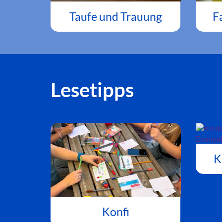
Taufe und Trauung
F
Lesetipps
K
Konfi