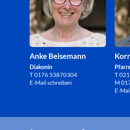
Anke Beisemann
Korn
Diakonin
Pfarr
T
0176 53870304
T 021
E-Mail schreiben
M 01
E-Mai