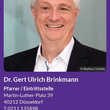
© Martina Chardin
Dr. Gert Ulrich Brinkmann
Pfarrer / Eintrittsstelle
Martin-Luther-Platz 39
40212 Düsseldorf
T 0211 135898