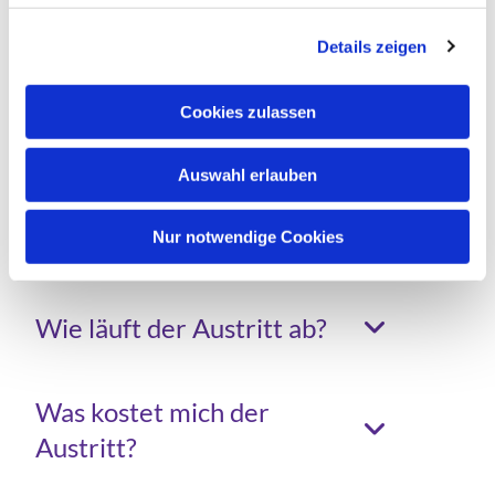
wichtigsten Fragen und Antworten
Details zeigen
zusammengestellt.
Cookies zulassen
Wo kann ich austreten?
Auswahl erlauben
Was muss ich mitbringen?
Nur notwendige Cookies
Wie läuft der Austritt ab?
Was kostet mich der
Austritt?