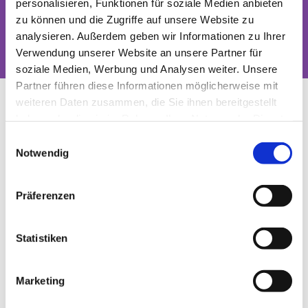
Kirchenaustritt zu informieren - hier findest du
personalisieren, Funktionen für soziale Medien anbieten
zu können und die Zugriffe auf unsere Website zu
Videos, Fakten und auch persönliche
analysieren. Außerdem geben wir Informationen zu Ihrer
Geschichten.
Verwendung unserer Website an unsere Partner für
soziale Medien, Werbung und Analysen weiter. Unsere
Partner führen diese Informationen möglicherweise mit
weiteren Daten zusammen, die Sie ihnen bereitgestellt
Austritt aus der
haben oder die sie im Rahmen Ihrer Nutzung der Dienste
gesammelt haben.
Evangelischen Kirche
Einwilligungsauswahl
Notwendig
Wir würden uns sehr freuen, wenn du vor
deinem Kirchenaustritt das Gespräch mit uns
Präferenzen
suchst - nicht zuletzt, um deine Beweggründe zu
verstehen.
Jede(r)
Pfarrer*in vor Ort
oder die
Statistiken
Kolleg*innen der Eintrittsstelle sind zudem für
deine Fragen da. Wir bedauern jeden
Marketing
Kirchenaustritt sehr, respektieren deine
Entscheidung aber. Hier haben wir die