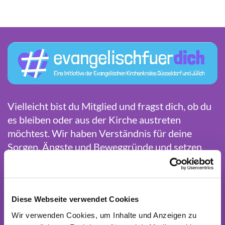
Vielleicht bist du Mitglied und fragst dich, ob du
es bleiben oder aus der Kirche austreten
möchtest. Wir haben Verständnis für deine
Sorgen, Ängste und Beweggründe und setzen
uns intensiv mit diesen auseinander. Manchmal
fehlt es auch an Information. Gemeinsam mit
dem Kirchenkreis Jülich haben wir daher die
Initiative "#evangelischfürdich"
Diese Webseite verwendet Cookies
gestartet, um
über die Themen Mitgliedschaft und
Wir verwenden Cookies, um Inhalte und Anzeigen zu