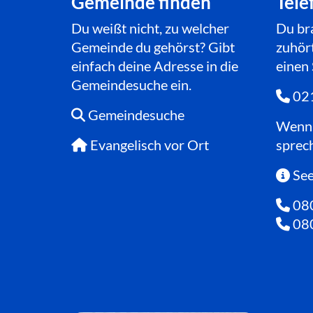
Gemeinde finden
Tele
Du weißt nicht, zu welcher
Du br
Gemeinde du gehörst? Gibt
zuhört
einfach deine Adresse in die
einen
Gemeindesuche ein.
021

Gemeindesuche

Wenn 
Evangelisch vor Ort
sprec

See

080

080
