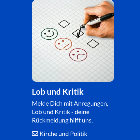
Lob und Kritik
Melde Dich mit Anregungen,
Lob und Kritik - deine
Rückmeldung hilft uns.
Kirche und Politik
