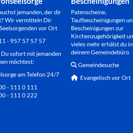
fonseelsorge
Bescheinigungen
auchst jemanden, der dir
Patenscheine,
? Wir vermitteln Dir
Taufbescheinigungen u
 Seelsorgenden vor Ort
Bescheinigungen zur
Kirchenzug
ehörigkeit u
1 - 957 57 57 57
vieles mehr
erhälst du in
deinem Gemeindebüro
Du sofort mit jemanden
hen möchtest:
Gemeindesuche

lsorge am Telefon 24/7
Evangelisch vor Ort

0 - 111 0 111
0 - 111 0 222