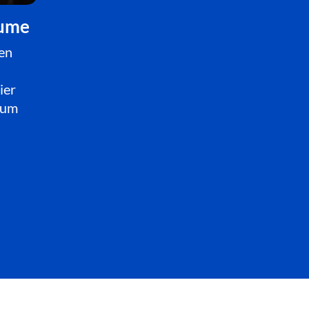
äume
en
ier
zum