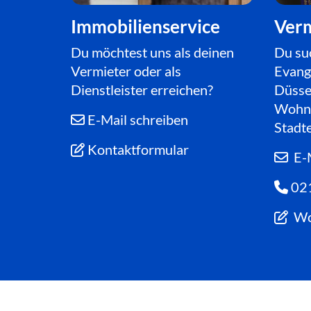
Immobilienservice
Ver
Du möchtest uns
als deinen
Du su
Vermieter oder
als
Evange
Dienstleister erreichen?
Düsse
Wohnu
E-Mail schreiben

Stadte
Kontaktformular

E-M

02

Wo
