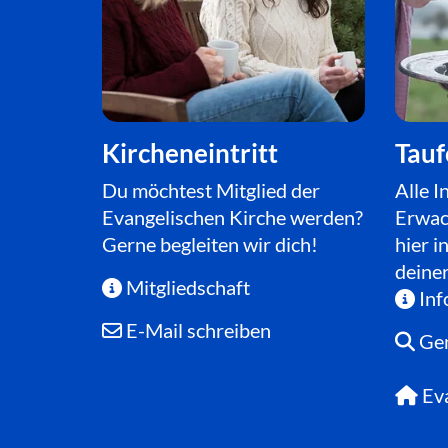
Kircheneintritt
Tauf
Du möchtest Mitglied der
Alle I
Evangelischen Kirche werden?
Erwac
Gerne begleiten wir dich!
hier i
deine
Mitgliedschaft

Inf

E-Mail schreiben

Ge

Ev
