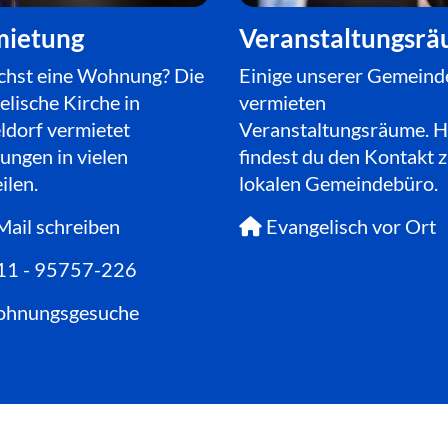
mietung
Veranstaltungsr
chst eine Wohnung? Die
Einige unserer Gemeind
lische Kirche in
vermieten
ldorf vermietet
Veranstaltungsräume. H
ngen in vielen
findest du den Kontakt 
ilen.
lokalen Gemeindebüro.
ail schreiben
Evangelisch vor Ort

11 - 95757-226
hnungsgesuche