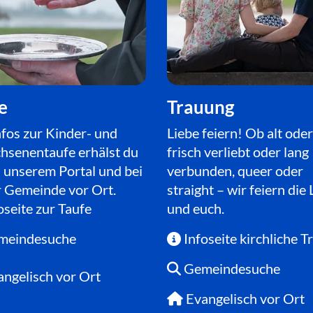
e
Trauung
nfos zur Kinder- und
Liebe feiern! Ob alt oder
hsenentaufe erhälst du
frisch verliebt oder lang
n unserem Portal und bei
verbunden, queer oder
r Gemeinde vor Ort.
straight – wir feiern die 
oseite zur Taufe
und euch.
meindesuche
Infoseite kirchliche 

Gemeindesuche

angelisch vor Ort
Evangelisch vor Ort
