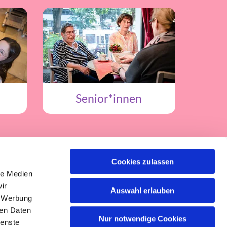
Senior*innen
Cookies zulassen
le Medien
ir
Auswahl erlauben
, Werbung
ren Daten
Nur notwendige Cookies
ienste