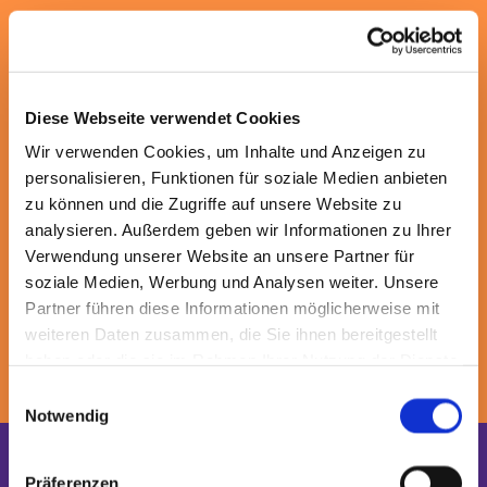
Diese Webseite verwendet Cookies
Wir verwenden Cookies, um Inhalte und Anzeigen zu
personalisieren, Funktionen für soziale Medien anbieten
zu können und die Zugriffe auf unsere Website zu
analysieren. Außerdem geben wir Informationen zu Ihrer
Verwendung unserer Website an unsere Partner für
soziale Medien, Werbung und Analysen weiter. Unsere
Partner führen diese Informationen möglicherweise mit
weiteren Daten zusammen, die Sie ihnen bereitgestellt
haben oder die sie im Rahmen Ihrer Nutzung der Dienste
Ei
Nachbarn treffen beim Gemeindefest; Foto: evdus
gesammelt haben.
Einwilligungsauswahl
Notwendig
Unser Team
Präferenzen