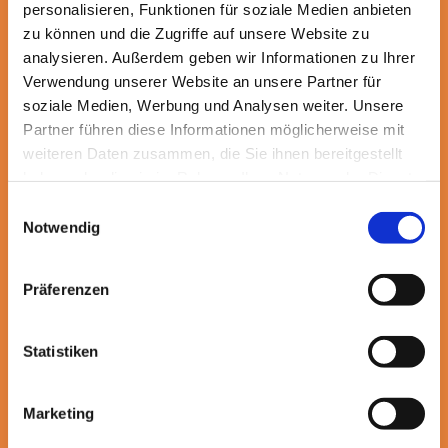
Lernen Sie uns kennen
personalisieren, Funktionen für soziale Medien anbieten
zu können und die Zugriffe auf unsere Website zu
analysieren. Außerdem geben wir Informationen zu Ihrer
Verwendung unserer Website an unsere Partner für
soziale Medien, Werbung und Analysen weiter. Unsere
Partner führen diese Informationen möglicherweise mit
weiteren Daten zusammen, die Sie ihnen bereitgestellt
haben oder die sie im Rahmen Ihrer Nutzung der Dienste
gesammelt haben.
Einwilligungsauswahl
Notwendig
Präferenzen
Über uns
Statistiken
Marketing