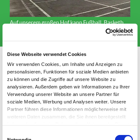
In unse
Auf unserem großen Hof kann Fußball, Basketball, Volleyball und vieles mehr gespielt werden; Foto: evdus
Diese Webseite verwendet Cookies
Kulturrucksack NRW
Wir verwenden Cookies, um Inhalte und Anzeigen zu
Unsere Einrichtung nimmt am Kulturrucksack
personalisieren, Funktionen für soziale Medien anbieten
zu können und die Zugriffe auf unsere Website zu
NRW teil. Der Kulturrucksack ist ein Format von
analysieren. Außerdem geben wir Informationen zu Ihrer
Kulturangeboten für Kinder und Jugendliche im
Verwendung unserer Website an unsere Partner für
Alter von 10 bis 14 Jahren. Die Workshops und
soziale Medien, Werbung und Analysen weiter. Unsere
Projekte werden durch das Land NRW gefördert.
Partner führen diese Informationen möglicherweise mit
Sie werden jeweils von einer*einem Künstler*in
weiteren Daten zusammen, die Sie ihnen bereitgestellt
durchgeführt. Hierbei werden verschiedenste
haben oder die sie im Rahmen Ihrer Nutzung der Dienste
künstlerische Sparten, wie z.B. Film, Theater,
gesammelt haben.
Einwilligungsauswahl
Musik, Kunst oder Fotografie abgedeckt.
Notwendig