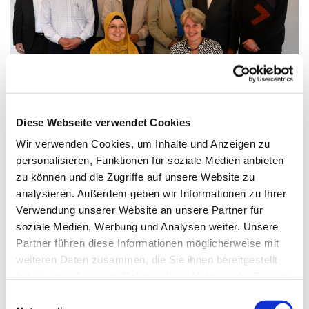
© Sabine Polster
Diese Webseite verwendet Cookies
Wir verwenden Cookies, um Inhalte und Anzeigen zu
Im Radio-Interview: Rat der Religionen
personalisieren, Funktionen für soziale Medien anbieten
Düsseldorf
zu können und die Zugriffe auf unsere Website zu
Dieser Beitrag sowie das verlinkte Interview sind eine
analysieren. Außerdem geben wir Informationen zu Ihrer
Produktion des Kirchlichen Radiomagazins der
Verwendung unserer Website an unsere Partner für
Medienwerkstatt im ASG-Bildungsforum in Düsseldorf.
soziale Medien, Werbung und Analysen weiter. Unsere
Partner führen diese Informationen möglicherweise mit
Die Zusammenarbeit der Religionsgemeinschaften
weiteren Daten zusammen, die Sie ihnen bereitgestellt
verstärken, gemeinsame Interessen abstimmen sowie
haben oder die sie im Rahmen Ihrer Nutzung der Dienste
Buddhist*innen, Christ*innen, Jüd*innen,
gesammelt haben.
Einwilligungsauswahl
Muslim*innen und andere religiöse Gruppen nach