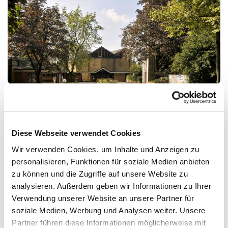
Treff für alle von 5 bis 13
Jahren in Vennhausen
Diese Webseite verwendet Cookies
Wir verwenden Cookies, um Inhalte und Anzeigen zu
Die Markusgemeinde ist eine kleine lebendige
personalisieren, Funktionen für soziale Medien anbieten
zu können und die Zugriffe auf unsere Website zu
Kirchengemeinde. Mit unserer Kinder- und
analysieren. Außerdem geben wir Informationen zu Ihrer
Jugendarbeit erreichen wir punktuell viele
Verwendung unserer Website an unsere Partner für
Interessierte und verknüpfen die Kinder- und
soziale Medien, Werbung und Analysen weiter. Unsere
Jugendarbeit mit anderen Bereichen der
Partner führen diese Informationen möglicherweise mit