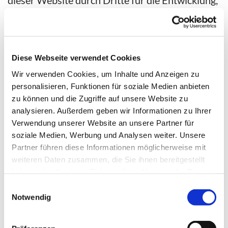
das Training oder den Betrieb von künstlicher
Intelligenz oder anderen maschinellen
Lernsystemen ("Text und Data Mining")
ausschließlich mit ausdrücklicher schriftlicher
Diese Webseite verwendet Cookies
Zustimmung des Inhabers. Ohne eine solche
Wir verwenden Cookies, um Inhalte und Anzeigen zu
Zustimmung ist es untersagt, die Inhalte für Text
personalisieren, Funktionen für soziale Medien anbieten
und Data Mining zu verwenden. Dies gilt auch,
zu können und die Zugriffe auf unsere Website zu
wenn auf der Website keine Meta-Angaben
analysieren. Außerdem geben wir Informationen zu Ihrer
vorhanden sind, die entsprechende Verfahren
Verwendung unserer Website an unsere Partner für
soziale Medien, Werbung und Analysen weiter. Unsere
aussperren, und selbst dann, wenn Bots, die den
Partner führen diese Informationen möglicherweise mit
Zweck haben, die Website zu Zwecken des Text
weiteren Daten zusammen, die Sie ihnen bereitgestellt
und Data Mining auszulesen, nicht ausgesperrt
haben oder die sie im Rahmen Ihrer Nutzung der Dienste
werden.
gesammelt haben.
Einwilligungsauswahl
Notwendig
Haftungs- und