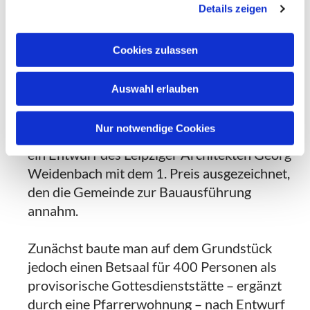
Gemeinde zwei Grundstücke, davon eines an
Details zeigen
der Kruppstraße in Oberbilk.
Cookies zulassen
Für beide Standorte wurden zeitgleich im
Sommer 1893 zwei
Auswahl erlauben
Architektenwettbewerbe ausgelobt, die für
Teilnehmer aus ganz Deutschland offen
Nur notwendige Cookies
waren. Für Oberbilk wurde vom Preisgericht
ein Entwurf des Leipziger Architekten Georg
Weidenbach mit dem 1. Preis ausgezeichnet,
den die Gemeinde zur Bauausführung
annahm.
Zunächst baute man auf dem Grundstück
jedoch einen Betsaal für 400 Personen als
provisorische Gottesdienststätte – ergänzt
durch eine Pfarrerwohnung – nach Entwurf