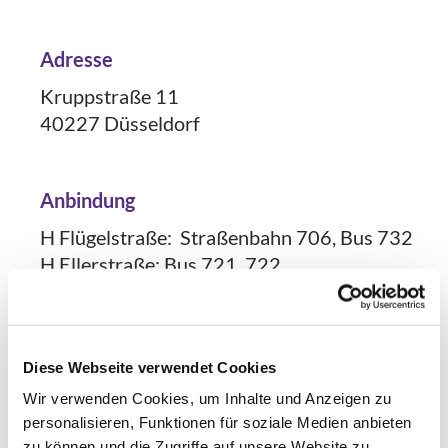
Adresse
Kruppstraße 11
40227 Düsseldorf
Anbindung
H Flügelstraße: Straßenbahn 706, Bus 732
H Ellerstraße: Bus 721, 722
H Oberbilker Markt /Warschauer Straße: U-
Bahn: U74, U77, U79, Bus: 736
Diese Webseite verwendet Cookies
Barrierefreiheit
Wir verwenden Cookies, um Inhalte und Anzeigen zu
personalisieren, Funktionen für soziale Medien anbieten
Stufenloser, rollstuhlgerechter Eingang;
zu können und die Zugriffe auf unsere Website zu