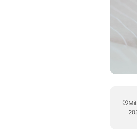
Mi
202