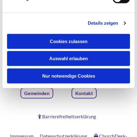
Details zeigen
Evangelische Kirche in Düsseldorf
Cookies zulassen
Auswahl erlauben
Nur notwendige Cookies
Gemeinden
Kontakt
Barrierefreiheitserklärung

Impressum
Datenschutzerklärung
ChurchDesk-