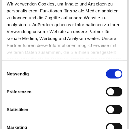
Wir verwenden Cookies, um Inhalte und Anzeigen zu
personalisieren, Funktionen für soziale Medien anbieten
zu können und die Zugriffe auf unsere Website zu
analysieren. Außerdem geben wir Informationen zu Ihrer
Verwendung unserer Website an unsere Partner für
soziale Medien, Werbung und Analysen weiter. Unsere
Partner führen diese Informationen möglicherweise mit
© Etienne GONTIER/Pixabay
weiteren Daten zusammen, die Sie ihnen bereitgestellt
haben oder die sie im Rahmen Ihrer Nutzung der Dienste
Pfingsten in der Schule: "Was machen wir
gesammelt haben.
Einwilligungsauswahl
jetzt daraus?"
Notwendig
An Pfingsten feiern Christinnen und Christen den
Präferenzen
Moment, in dem der Heilige Geist zu den Jüngern
kommt – und sie ermutigt, die Botschaft von Jesus in
die Welt zu tragen. Wie wird das Thema in Schulen
Statistiken
behandelt? Davon berichtet Schulreferentin Yvonne
Stegmann-Mangels
in unserem Radiobeitrag
.
Marketing