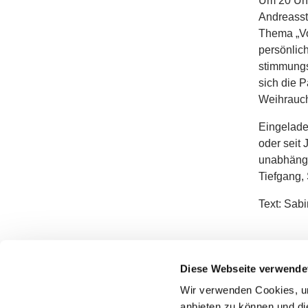
Um 20 Uhr
Andreasst
Thema „Vor
persönlich
stimmungs
sich die 
Weihrauch
Eingeladen
oder seit 
unabhängig
Tiefgang,
Text: Sabi
Evan
Diese Webseite verwende
Wir verwenden Cookies, um
anbieten zu können und di