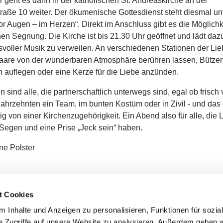
 geht es dann in der katholischen St. Andreaskirche an der
raße 10 weiter. Der ökumenische Gottesdienst steht diesmal un
 Augen – im Herzen“. Direkt im Anschluss gibt es die Möglichk
en Segnung. Die Kirche ist bis 21.30 Uhr geöffnet und lädt dazu
voller Musik zu verweilen. An verschiedenen Stationen der Li
Paare von der wunderbaren Atmosphäre berühren lassen, Bützen
 auflegen oder eine Kerze für die Liebe anzünden.
 sind alle, die partnerschaftlich unterwegs sind, egal ob frisch v
Jahrzehnten ein Team, im bunten Kostüm oder in Zivil - und das
 von einer Kirchenzugehörigkeit. Ein Abend also für alle, die L
 Segen und eine Prise „Jeck sein“ haben.
ne Polster
gelische Kirche in Düsseldorf
t Cookies
 Inhalte und Anzeigen zu personalisieren, Funktionen für sozia
e Zugriffe auf unsere Website zu analysieren. Außerdem geben w