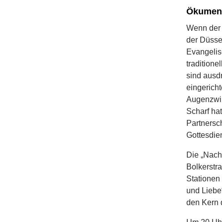
Ökumenis
Wenn der 
der Düssel
Evangelis
tradition
sind ausd
eingerich
Augenzwin
Scharf hat
Partnersc
Gottesdie
Die „Nach
Bolkerstr
Stationen 
und Liebe“
den Kern d