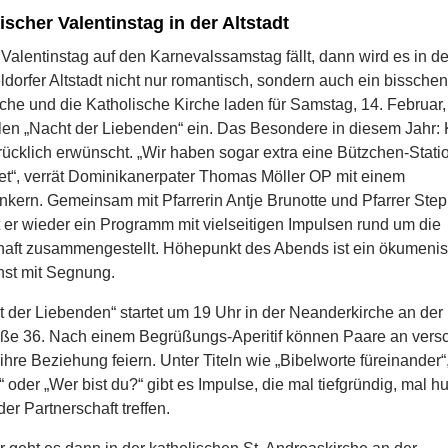
cher Valentinstag in der Altstadt
Valentinstag auf den Karnevalssamstag fällt, dann wird es in d
dorfer Altstadt nicht nur romantisch, sondern auch ein bisschen
che und die Katholische Kirche laden für Samstag, 14. Februar,
ellen „Nacht der Liebenden“ ein. Das Besondere in diesem Jahr:
rücklich erwünscht. „Wir haben sogar extra eine Bützchen-Stati
tet“, verrät Dominikanerpater Thomas Möller OP mit einem
kern. Gemeinsam mit Pfarrerin Antje Brunotte und Pfarrer Ste
 er wieder ein Programm mit vielseitigen Impulsen rund um die
haft zusammengestellt. Höhepunkt des Abends ist ein ökumeni
nst mit Segnung.
t der Liebenden“ startet um 19 Uhr in der Neanderkirche an der
aße 36. Nach einem Begrüßungs-Aperitif können Paare an vers
ihre Beziehung feiern. Unter Titeln wie
„Bibelworte füreinander“
 oder „Wer bist du?“ gibt es Impulse, die mal tiefgründig, mal h
er Partnerschaft treffen.