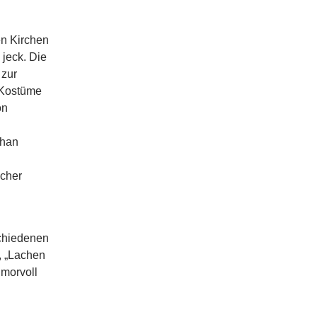
en Kirchen
 jeck. Die
 zur
 Kostüme
on
phan
scher
chiedenen
,
„Lachen
umorvoll