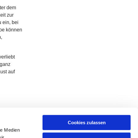
ter dem
eit zur
 ein, bei
ebe können
,
erliebt
 ganz
ust auf
Cookies zulassen
le Medien
ir