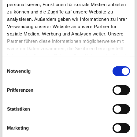
personalisieren, Funktionen für soziale Medien anbieten
zu können und die Zugriffe auf unsere Website zu
analysieren. Außerdem geben wir Informationen zu Ihrer
Verwendung unserer Website an unsere Partner für
© EKD
soziale Medien, Werbung und Analysen weiter. Unsere
Partner führen diese Informationen möglicherweise mit
weiteren Daten zusammen, die Sie ihnen bereitgestellt
Fasten in der Passionszeit
haben oder die sie im Rahmen Ihrer Nutzung der Dienste
Fasten als heilsames Erlebnis, für den Körper und die
gesammelt haben.
Einwilligungsauswahl
Stimmung: Mit diesen Worten umschreibt eine
Notwendig
Teilnehmerin der Gerresheimer Frauen-Fastengruppe
ihre Erfahrungen. Die Fastengruppe trifft sich bereits
Präferenzen
seit mehr als 30 Jahren in der Zeit vor Ostern. Jedes
Jahr machen etwa 20 Frauen mit. Das Konzept:
gemeinsames Fasten, einander unterstützen und
Statistiken
austauschen. Wie die Erfahrungen sind, erfahrt ihr
in
diesem Radio-Beitrag
.
Marketing